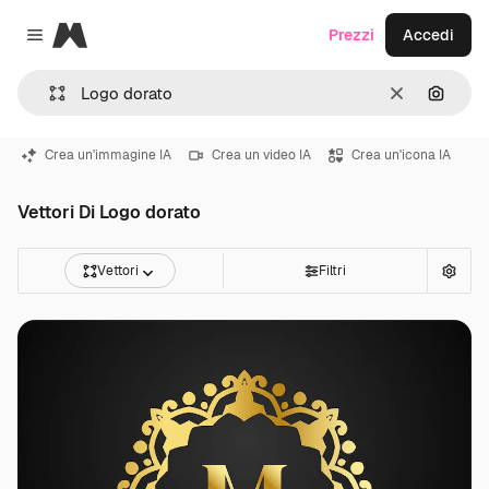
Magnific
Prezzi
Accedi
Close menu
Cancella
Cerca 
Crea un'immagine IA
Crea un video IA
Crea un'icona IA
Vettori Di Logo dorato
Vettori
Filtri