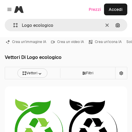
Magnific
Prezzi
Accedi
Close menu
Cancella
Cerca 
Crea un'immagine IA
Crea un video IA
Crea un'icona IA
Sol
Vettori Di Logo ecologico
Vettori
Filtri