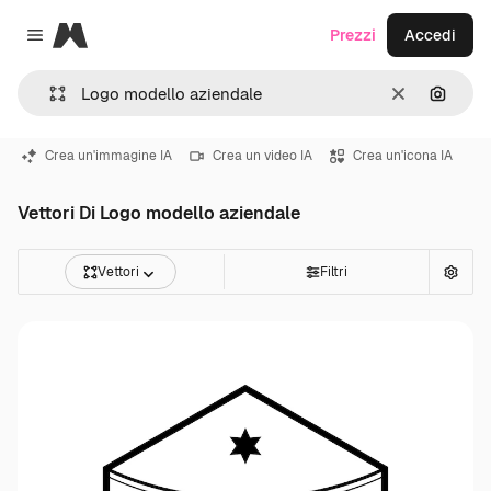
Magnific
Prezzi
Accedi
Close menu
Cancella
Cerca 
Crea un'immagine IA
Crea un video IA
Crea un'icona IA
Vettori Di Logo modello aziendale
Vettori
Filtri