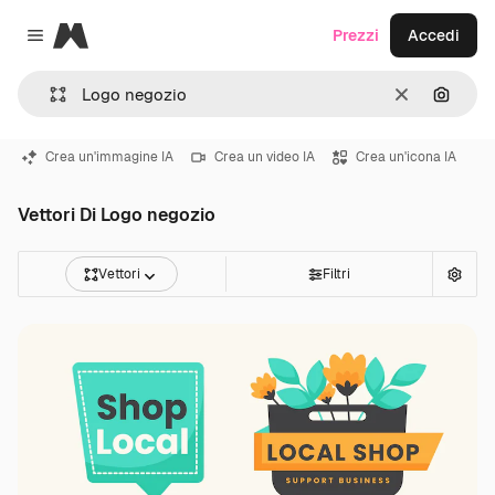
Magnific
Prezzi
Accedi
Close menu
Cancella
Cerca 
Crea un'immagine IA
Crea un video IA
Crea un'icona IA
Vettori Di Logo negozio
Vettori
Filtri