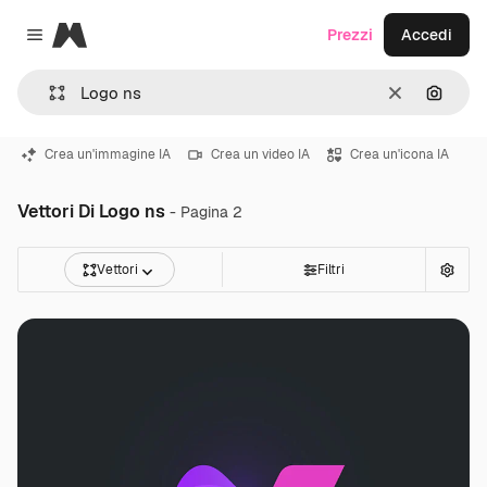
Magnific
Prezzi
Accedi
Close menu
Cancella
Cerca 
Crea un'immagine IA
Crea un video IA
Crea un'icona IA
Vettori Di Logo ns
- Pagina 2
Vettori
Filtri