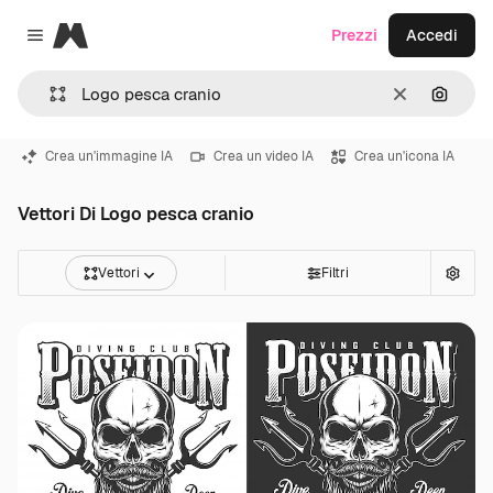
Magnific
Prezzi
Accedi
Close menu
Cancella
Cerca 
Crea un'immagine IA
Crea un video IA
Crea un'icona IA
Vettori Di Logo pesca cranio
Vettori
Filtri