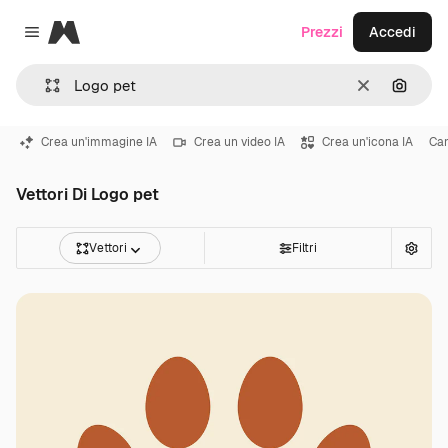
Magnific
Prezzi
Accedi
Close menu
Cancella
Cerca 
Crea un'immagine IA
Crea un video IA
Crea un'icona IA
Ca
Vettori Di Logo pet
Vettori
Filtri