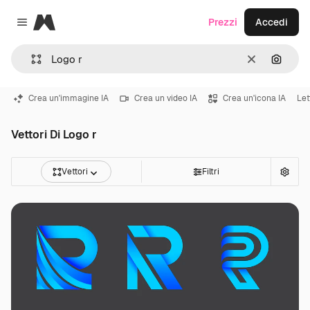
Magnific
Prezzi
Accedi
Close menu
Cancella
Cerca 
Crea un'immagine IA
Crea un video IA
Crea un'icona IA
Let
Vettori Di Logo r
Vettori
Filtri