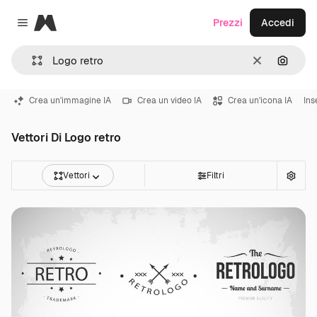
Magnific
Prezzi
Accedi
Close menu
Cancella
Cerca 
Crea un'immagine IA
Crea un video IA
Crea un'icona IA
Ins
Vettori Di Logo retro
Vettori
Filtri