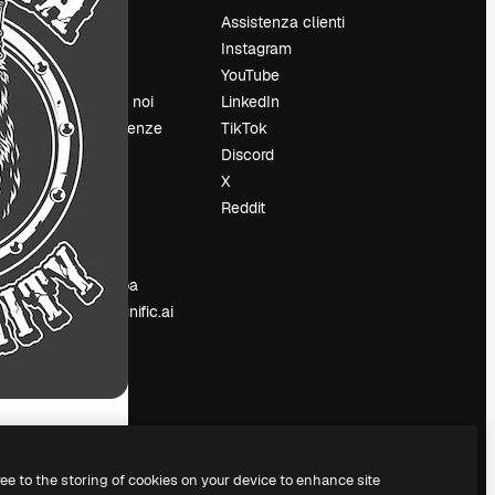
Prezzi
Assistenza clienti
Chi siamo
Instagram
Recensioni
YouTube
Lavora con noi
LinkedIn
Cerca tendenze
TikTok
Blog
Discord
Eventi
X
Slidesgo
Reddit
e
Vendi i tuoi
contenuti
Sala stampa
Cerchi magnific.ai
ree to the storing of cookies on your device to enhance site