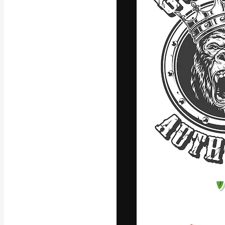
La piattaforma c
migliori lavori. 
creativi, impres
Italiano
Copyright © 2010