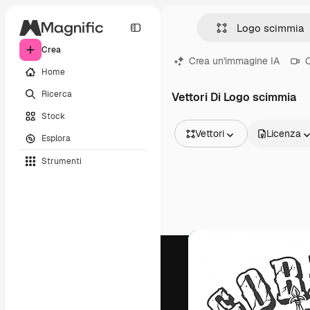
Crea
Crea un'immagine IA
C
Home
Ricerca
Vettori Di Logo scimmia
Stock
Vettori
Licenza
Esplora
Tutte le immagini
Strumenti
Vettori
Illustrazioni
Foto
PSD
Modelli
Mockup
Video
Clip video
Motion graphic
Modelli di video
Icone
Modelli 3D
Font