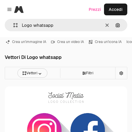
Magnific
Prezzi
Accedi
Close menu
Cancella
Cerca 
Crea un'immagine IA
Crea un video IA
Crea un'icona IA
Ic
Vettori Di Logo whatsapp
Vettori
Filtri