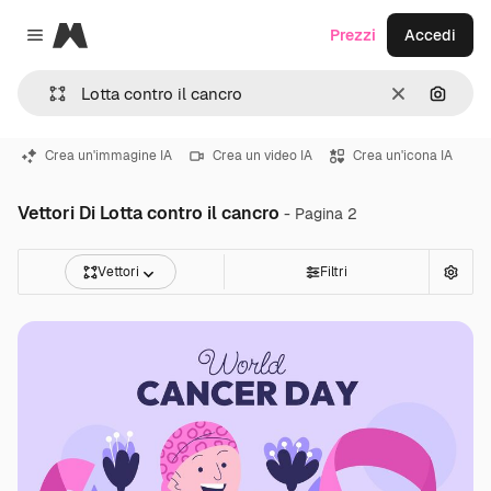
Magnific
Prezzi
Accedi
Close menu
Cancella
Cerca 
Crea un'immagine IA
Crea un video IA
Crea un'icona IA
Vettori Di Lotta contro il cancro
- Pagina 2
Vettori
Filtri