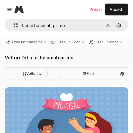
Magnific
Prezzi
Accedi
Close menu
Cancella
Cerca 
Crea un'immagine IA
Crea un video IA
Crea un'icona IA
Vettori Di Lui ci ha amati primo
Vettori
Filtri