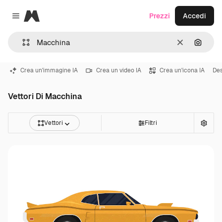
Magnific
Prezzi
Accedi
Close menu
Cancella
Cerca 
Crea un'immagine IA
Crea un video IA
Crea un'icona IA
Des
Vettori Di Macchina
Vettori
Filtri