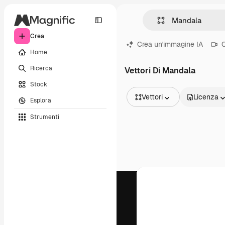
Crea
Crea un'immagine IA
C
Home
Ricerca
Vettori Di Mandala
Stock
Vettori
Licenza
Esplora
Tutte le immagini
Strumenti
Vettori
Illustrazioni
Foto
PSD
Modelli
Mockup
Video
Clip video
Motion graphic
Modelli di video
Icone
Modelli 3D
Font