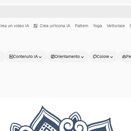
rea un video IA
Crea un'icona IA
Pattern
Yoga
Vettoriale
Contenuto IA
Orientamento
Colore
Pe
Prodotti
Inizia