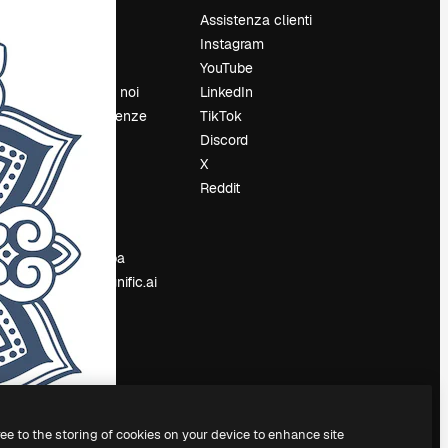
Prezzi
Assistenza clienti
Chi siamo
Instagram
Recensioni
YouTube
Lavora con noi
LinkedIn
Cerca tendenze
TikTok
Blog
Discord
Eventi
X
Slidesgo
Reddit
e
Vendi i tuoi
contenuti
Sala stampa
Cerchi magnific.ai
ree to the storing of cookies on your device to enhance site