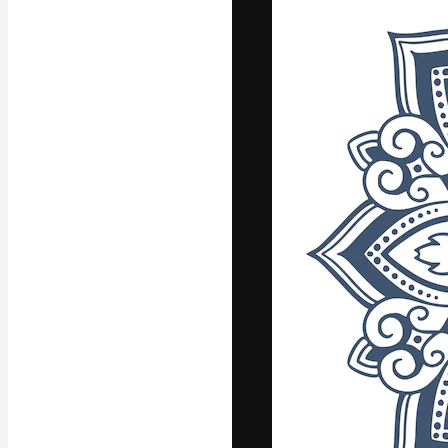
La piattaforma c
migliori lavori. 
creativi, impres
Italiano
Copyright © 2010