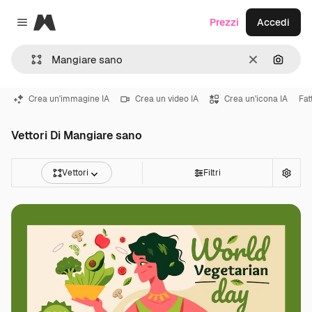
Magnific
Prezzi
Accedi
Close menu
Cancella
Cerca 
Crea un'immagine IA
Crea un video IA
Crea un'icona IA
Fat
Vettori Di Mangiare sano
Vettori
Filtri