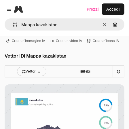
Magnific
Prezzi
Accedi
Close menu
Cancella
Cerca 
Crea un'immagine IA
Crea un video IA
Crea un'icona IA
Vettori Di Mappa kazakistan
Vettori
Filtri