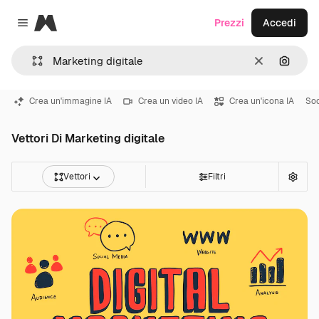
Magnific
Prezzi
Accedi
Close menu
Cancella
Cerca 
Crea un'immagine IA
Crea un video IA
Crea un'icona IA
Soc
Vettori Di Marketing digitale
Vettori
Filtri