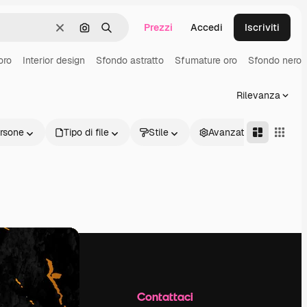
Prezzi
Accedi
Iscriviti
Cancella
Cerca per immagine
Ricerca
oro
Interior design
Sfondo astratto
Sfumature oro
Sfondo nero
Rilevanza
rsone
Tipo di file
Stile
Avanzate
Azienda
Contattaci