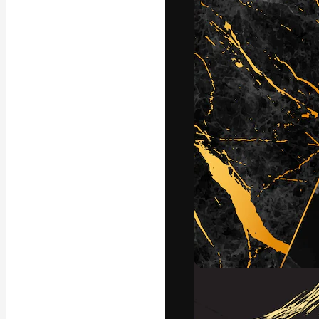
La piattaforma c
migliori lavori. 
creativi, impres
Italiano
Copyright © 2010