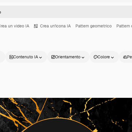
rea un video IA
Crea un'icona IA
Pattern geometrico
Pattern 
Contenuto IA
Orientamento
Colore
Pe
Prodotti
Inizia