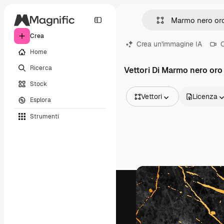
Crea
Crea un'immagine IA
C
Home
Ricerca
Vettori Di Marmo nero oro
Stock
Vettori
Licenza
Esplora
Tutte le immagini
Strumenti
Vettori
Illustrazioni
Foto
PSD
Modelli
Mockup
Video
Clip video
Motion graphic
Modelli di video
Icone
Modelli 3D
Font