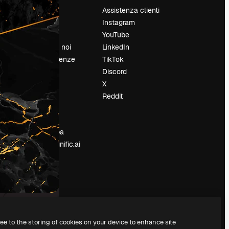
Prezzi
Assistenza clienti
Chi siamo
Instagram
Recensioni
YouTube
Lavora con noi
LinkedIn
Cerca tendenze
TikTok
Blog
Discord
Eventi
X
Slidesgo
Reddit
e
Vendi i tuoi
contenuti
Sala stampa
Cerchi magnific.ai
ree to the storing of cookies on your device to enhance site