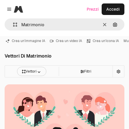
Magnific
Prezzi
Accedi
Close menu
Cancella
Cerca 
Crea un'immagine IA
Crea un video IA
Crea un'icona IA
Mu
Vettori Di Matrimonio
Vettori
Filtri