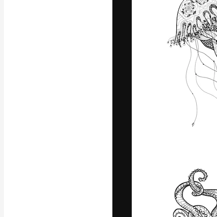
La piattaforma c
migliori lavori. 
creativi, impres
Italiano
Copyright © 2010