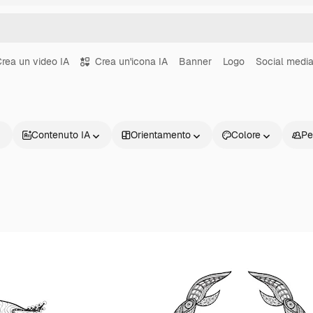
rea un video IA
Crea un'icona IA
Banner
Logo
Social medi
Contenuto IA
Orientamento
Colore
Pe
Prodotti
Inizia