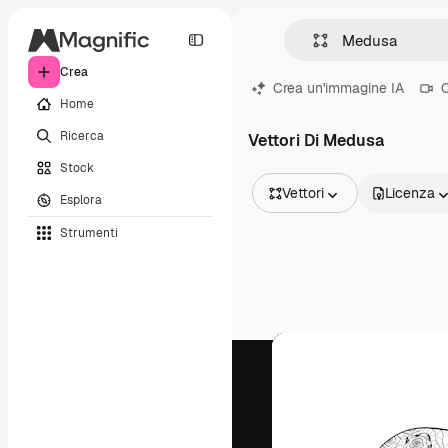
Crea
Crea un'immagine IA
C
Home
Ricerca
Vettori Di Medusa
Stock
Vettori
Licenza
Esplora
Tutte le immagini
Strumenti
Vettori
Illustrazioni
Foto
PSD
Modelli
Mockup
Video
Clip video
Motion graphic
Modelli di video
Icone
Modelli 3D
Font