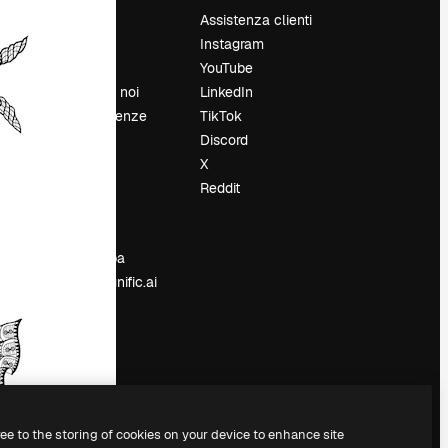
Prezzi
Assistenza clienti
Chi siamo
Instagram
Recensioni
YouTube
Lavora con noi
LinkedIn
Cerca tendenze
TikTok
Blog
Discord
Eventi
X
Slidesgo
Reddit
e
Vendi i tuoi
contenuti
Sala stampa
Cerchi magnific.ai
ree to the storing of cookies on your device to enhance site