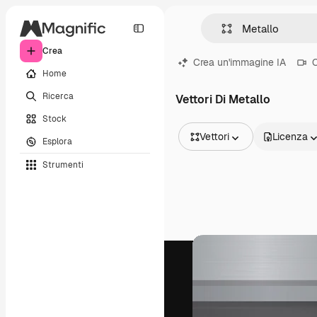
Crea
Crea un'immagine IA
C
Home
Ricerca
Vettori Di Metallo
Stock
Vettori
Licenza
Esplora
Tutte le immagini
Strumenti
Vettori
Illustrazioni
Foto
PSD
Modelli
Mockup
Video
Clip video
Motion graphic
Modelli di video
Icone
Modelli 3D
Font