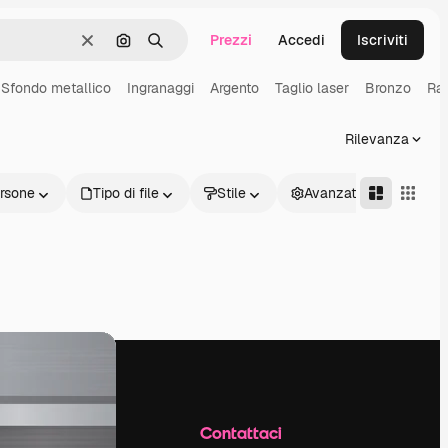
Prezzi
Accedi
Iscriviti
Cancella
Cerca per immagine
Ricerca
Sfondo metallico
Ingranaggi
Argento
Taglio laser
Bronzo
Ra
Rilevanza
rsone
Tipo di file
Stile
Avanzate
Azienda
Contattaci