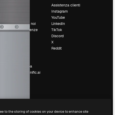
Prezzi
Assistenza clienti
Chi siamo
Instagram
Recensioni
YouTube
Lavora con noi
LinkedIn
Cerca tendenze
TikTok
Blog
Discord
Eventi
X
Slidesgo
Reddit
e
Vendi i tuoi
contenuti
Sala stampa
Cerchi magnific.ai
ree to the storing of cookies on your device to enhance site