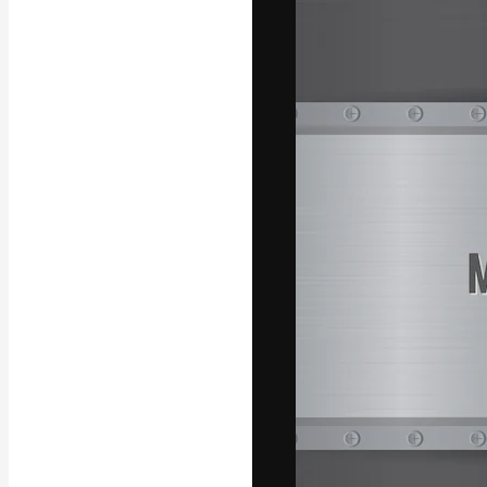
La piattaforma c
migliori lavori. 
creativi, impres
Italiano
Copyright © 2010