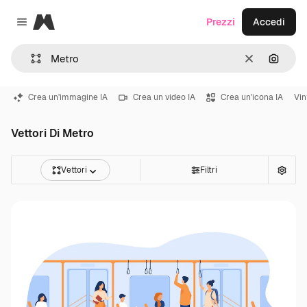
Magnific
Prezzi
Accedi
Close menu
Cancella
Cerca 
Crea un'immagine IA
Crea un video IA
Crea un'icona IA
Vin
Vettori Di Metro
Vettori
Filtri