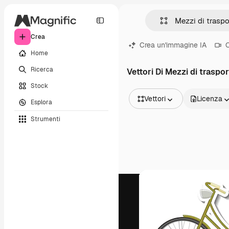
Crea
Crea un'immagine IA
C
Home
Ricerca
Vettori Di Mezzi di traspo
Stock
Vettori
Licenza
Esplora
Tutte le immagini
Strumenti
Vettori
Illustrazioni
Foto
PSD
Modelli
Mockup
Video
Clip video
Motion graphic
Modelli di video
Icone
Modelli 3D
Font