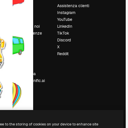
Prezzi
Assistenza clienti
Chi siamo
Instagram
Recensioni
YouTube
Lavora con noi
LinkedIn
Cerca tendenze
TikTok
Blog
Discord
Eventi
X
Slidesgo
Reddit
e
Vendi i tuoi
contenuti
Sala stampa
Cerchi magnific.ai
ree to the storing of cookies on your device to enhance site