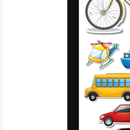
La piattaforma c
migliori lavori. 
creativi, impres
Italiano
Copyright © 2010