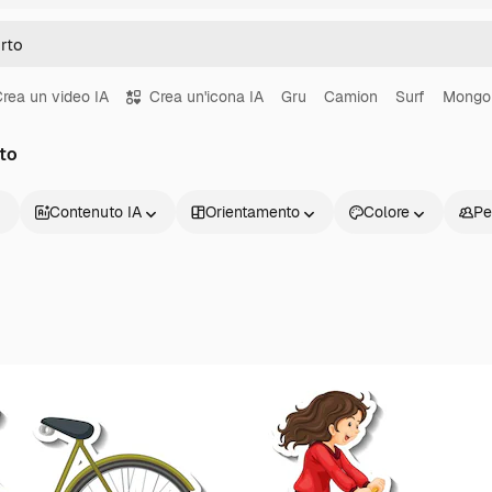
rea un video IA
Crea un'icona IA
Gru
Camion
Surf
Mongol
rto
Contenuto IA
Orientamento
Colore
Pe
Prodotti
Inizia