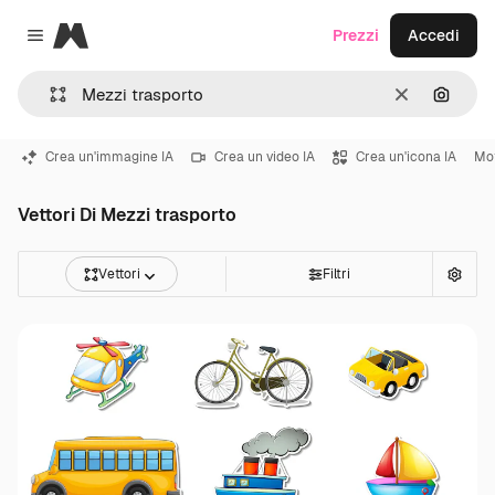
Magnific
Prezzi
Accedi
Close menu
Cancella
Cerca 
Crea un'immagine IA
Crea un video IA
Crea un'icona IA
Mo
Vettori Di Mezzi trasporto
Vettori
Filtri