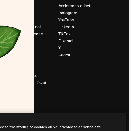
Prezzi
Assistenza clienti
Chi siamo
Instagram
Recensioni
YouTube
Lavora con noi
LinkedIn
Cerca tendenze
TikTok
Blog
Discord
Eventi
X
Slidesgo
Reddit
e
Vendi i tuoi
contenuti
Sala stampa
Cerchi magnific.ai
ree to the storing of cookies on your device to enhance site