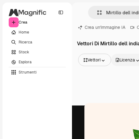
Crea
Crea un'immagine IA
C
Home
Ricerca
Vettori Di Mirtillo dell indi
Stock
Vettori
Licenza
Esplora
Tutte le immagini
Strumenti
Vettori
Illustrazioni
Foto
PSD
Modelli
Mockup
Video
Clip video
Motion graphic
Modelli di video
Icone
Modelli 3D
Font