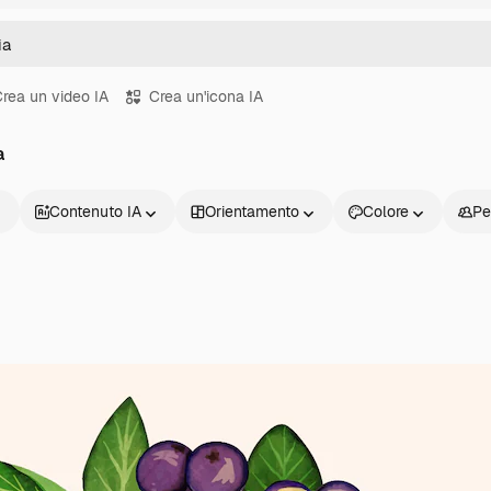
rea un video IA
Crea un'icona IA
a
Contenuto IA
Orientamento
Colore
Pe
Prodotti
Inizia