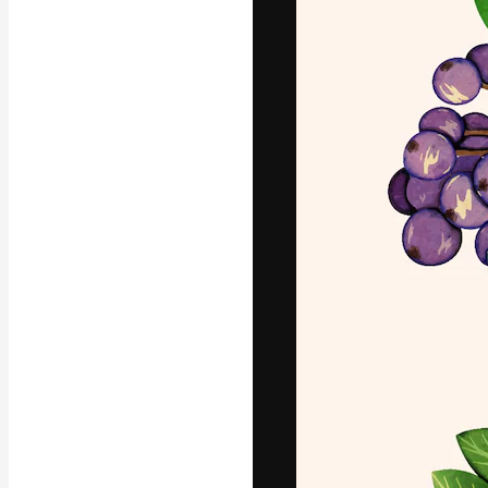
La piattaforma c
migliori lavori. 
creativi, impres
Italiano
Copyright © 2010