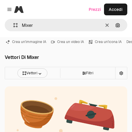
Magnific
Prezzi
Accedi
Close menu
Cancella
Cerca 
Crea un'immagine IA
Crea un video IA
Crea un'icona IA
Des
Vettori Di Mixer
Vettori
Filtri