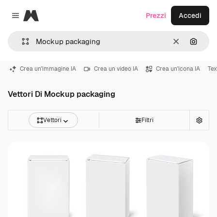
Magnific
Prezzi
Accedi
Close menu
Cancella
Cerca 
Crea un'immagine IA
Crea un video IA
Crea un'icona IA
Tex
Vettori Di Mockup packaging
Vettori
Filtri