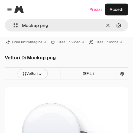
Magnific
Prezzi
Accedi
Close menu
Cancella
Cerca 
Crea un'immagine IA
Crea un video IA
Crea un'icona IA
Vettori Di Mockup png
Vettori
Filtri