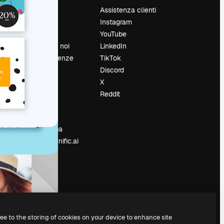
Prezzi
Assistenza clienti
Chi siamo
Instagram
Recensioni
YouTube
Lavora con noi
LinkedIn
Cerca tendenze
TikTok
Blog
Discord
Eventi
X
Slidesgo
Reddit
e
Vendi i tuoi
contenuti
Sala stampa
Cerchi magnific.ai
ree to the storing of cookies on your device to enhance site