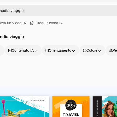
rea un video IA
Crea un'icona IA
media viaggio
Contenuto IA
Orientamento
Colore
Pe
Prodotti
Inizia