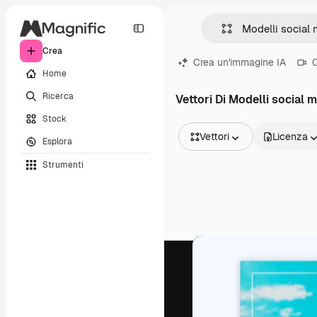
Crea
Crea un'immagine IA
C
Home
Ricerca
Vettori Di Modelli social 
Stock
Vettori
Licenza
Esplora
Tutte le immagini
Strumenti
Vettori
Illustrazioni
Foto
PSD
Modelli
Mockup
Video
Clip video
Motion graphic
Modelli di video
Icone
Modelli 3D
Font