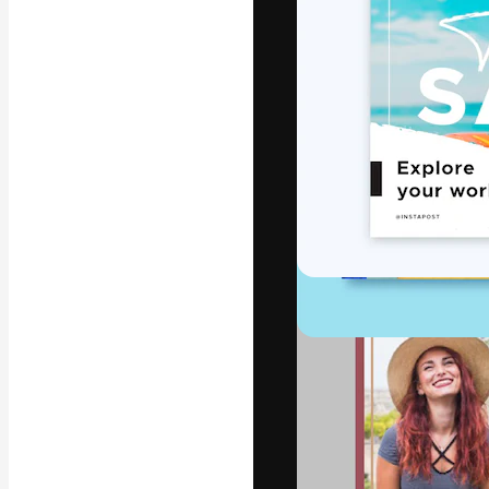
La piattaforma c
migliori lavori. 
creativi, impres
Italiano
Copyright © 2010