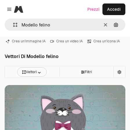
Magnific
Prezzi
Accedi
Close menu
Cancella
Cerca 
Crea un'immagine IA
Crea un video IA
Crea un'icona IA
Vettori Di Modello felino
Vettori
Filtri