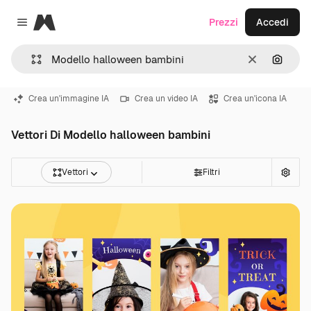
Magnific
Prezzi
Accedi
Close menu
Cancella
Cerca 
Crea un'immagine IA
Crea un video IA
Crea un'icona IA
Vettori Di Modello halloween bambini
Vettori
Filtri