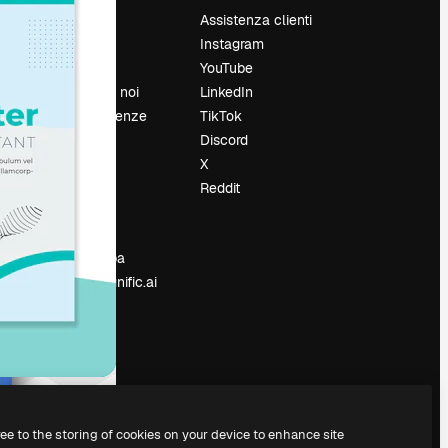
Prezzi
Assistenza clienti
Chi siamo
Instagram
Recensioni
YouTube
Lavora con noi
LinkedIn
Cerca tendenze
TikTok
Blog
Discord
Eventi
X
Slidesgo
Reddit
e
Vendi i tuoi
contenuti
Sala stampa
Cerchi magnific.ai
ree to the storing of cookies on your device to enhance site