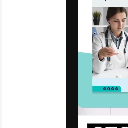
La piattaforma c
migliori lavori. 
creativi, impres
Italiano
Copyright © 2010