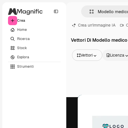
Crea
Crea un'immagine IA
C
Home
Ricerca
Vettori Di Modello medico
Stock
Vettori
Licenza
Esplora
Tutte le immagini
Strumenti
Vettori
Illustrazioni
Foto
PSD
Modelli
Mockup
Video
Clip video
Motion graphic
Modelli di video
Icone
Modelli 3D
Font