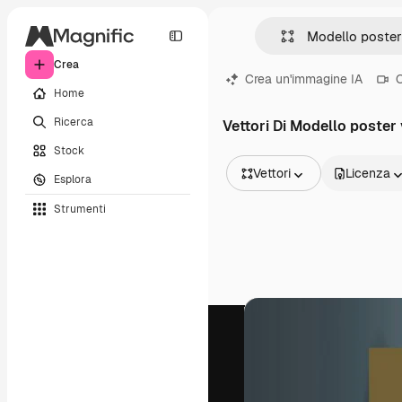
Crea
Crea un'immagine IA
C
Home
Ricerca
Vettori Di Modello poster
Stock
Vettori
Licenza
Esplora
Tutte le immagini
Strumenti
Vettori
Illustrazioni
Foto
PSD
Modelli
Mockup
Video
Clip video
Motion graphic
Modelli di video
Icone
Modelli 3D
Font