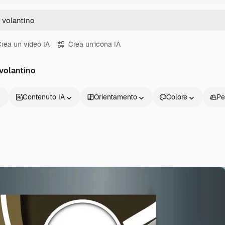
rea un video IA
Crea un'icona IA
 volantino
Contenuto IA
Orientamento
Colore
Pe
Prodotti
Inizia