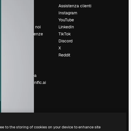
Prezzi
Assistenza clienti
Chi siamo
Instagram
Recensioni
YouTube
Lavora con noi
LinkedIn
Cerca tendenze
TikTok
Blog
Discord
Eventi
X
Slidesgo
Reddit
e
Vendi i tuoi
contenuti
Sala stampa
Cerchi magnific.ai
ree to the storing of cookies on your device to enhance site