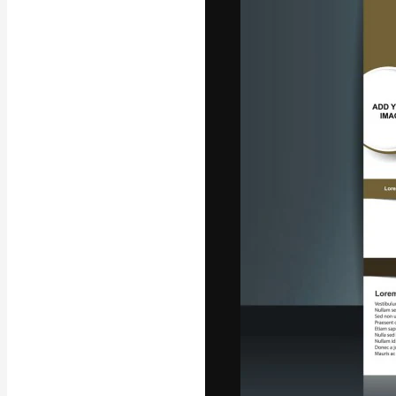
La piattaforma c
migliori lavori. 
creativi, impres
Italiano
Copyright © 2010