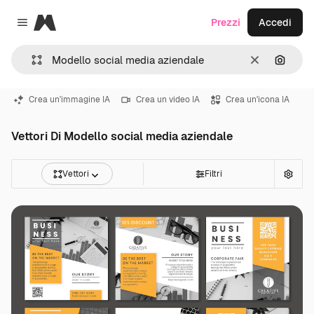
Magnific
Prezzi
Accedi
Close menu
Cancella
Cerca 
Crea un'immagine IA
Crea un video IA
Crea un'icona IA
Vettori Di Modello social media aziendale
Vettori
Filtri