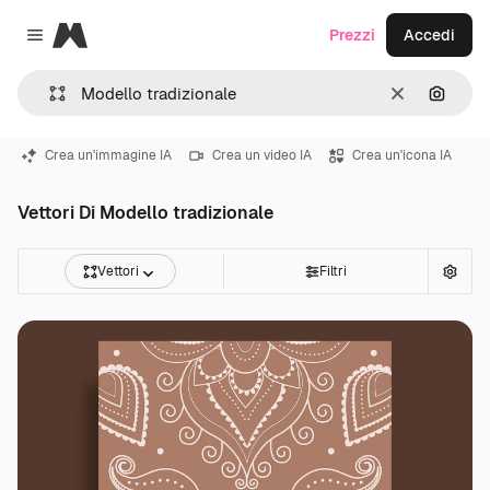
Magnific
Prezzi
Accedi
Close menu
Cancella
Cerca 
Crea un'immagine IA
Crea un video IA
Crea un'icona IA
Vettori Di Modello tradizionale
Vettori
Filtri