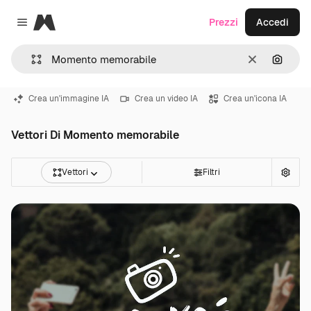
Magnific
Prezzi
Accedi
Close menu
Cancella
Cerca 
Crea un'immagine IA
Crea un video IA
Crea un'icona IA
Vettori Di Momento memorabile
Vettori
Filtri