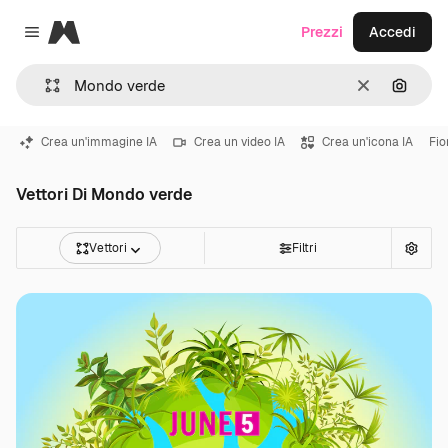
Magnific
Prezzi
Accedi
Close menu
Cancella
Cerca 
Crea un'immagine IA
Crea un video IA
Crea un'icona IA
Fio
Vettori Di Mondo verde
Vettori
Filtri