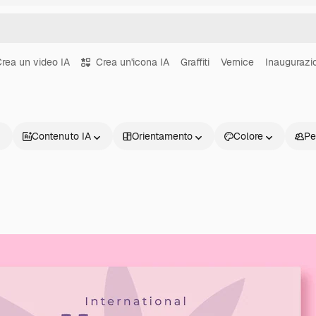
rea un video IA
Crea un'icona IA
Graffiti
Vernice
Inaugurazi
Contenuto IA
Orientamento
Colore
Pe
Prodotti
Inizia