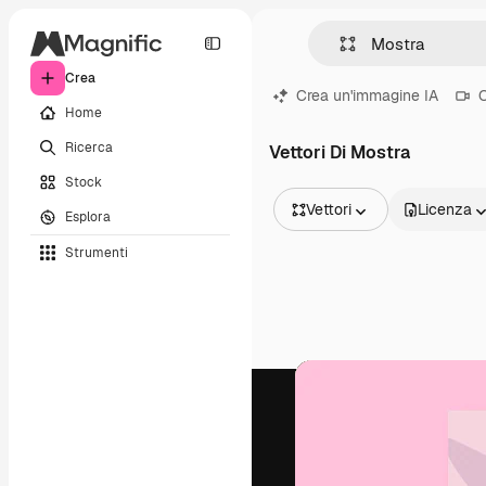
Crea
Crea un'immagine IA
C
Home
Ricerca
Vettori Di Mostra
Stock
Vettori
Licenza
Esplora
Tutte le immagini
Strumenti
Vettori
Illustrazioni
Foto
PSD
Modelli
Mockup
Video
Clip video
Motion graphic
Modelli di video
Icone
Modelli 3D
Font