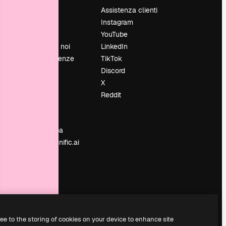
Prezzi
Assistenza clienti
Chi siamo
Instagram
Recensioni
YouTube
Lavora con noi
LinkedIn
Cerca tendenze
TikTok
Blog
Discord
Eventi
X
Slidesgo
Reddit
e
Vendi i tuoi
contenuti
Sala stampa
Cerchi magnific.ai
ree to the storing of cookies on your device to enhance site