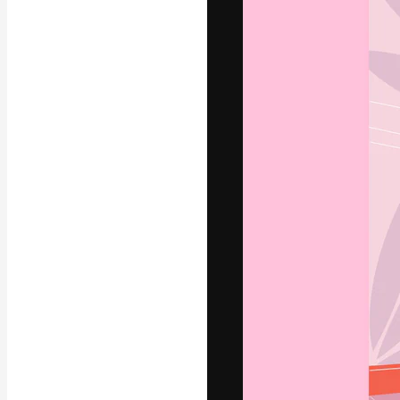
La piattaforma c
migliori lavori. 
creativi, impres
Italiano
Copyright © 2010