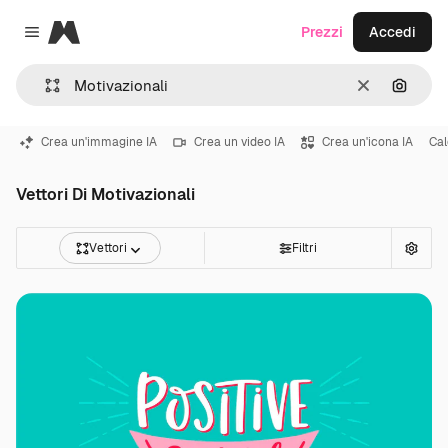
Magnific
Prezzi
Accedi
Close menu
Cancella
Cerca 
Crea un'immagine IA
Crea un video IA
Crea un'icona IA
Cal
Vettori Di Motivazionali
Vettori
Filtri