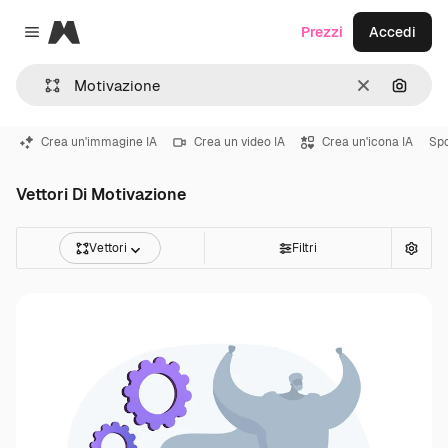
Magnific
Prezzi
Accedi
Close menu
Cancella
Cerca 
Crea un'immagine IA
Crea un video IA
Crea un'icona IA
Spo
Vettori Di Motivazione
Vettori
Filtri