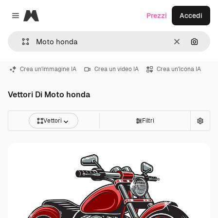
Magnific
Prezzi
Accedi
Close menu
Cancella
Cerca 
Crea un'immagine IA
Crea un video IA
Crea un'icona IA
Vettori Di Moto honda
Vettori
Filtri