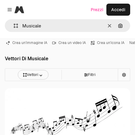
Magnific
Prezzi
Accedi
Close menu
Cancella
Cerca 
Crea un'immagine IA
Crea un video IA
Crea un'icona IA
Nat
Vettori Di Musicale
Vettori
Filtri