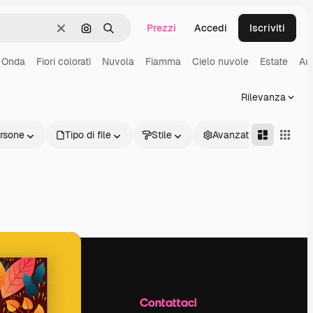
Prezzi
Accedi
Iscriviti
Cancella
Cerca per immagine
Ricerca
Onda
Fiori colorati
Nuvola
Fiamma
Cielo nuvole
Estate
Au
Rilevanza
rsone
Tipo di file
Stile
Avanzate
Azienda
Contattaci