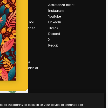
Prezzi
Assistenza clienti
Chi siamo
Instagram
Recensioni
YouTube
Lavora con noi
LinkedIn
Cerca tendenze
TikTok
Blog
Discord
Eventi
X
Slidesgo
Reddit
e
Vendi i tuoi
contenuti
Sala stampa
Cerchi magnific.ai
ree to the storing of cookies on your device to enhance site