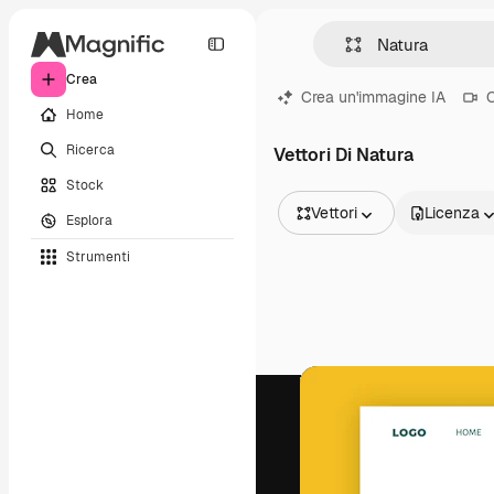
Crea
Crea un'immagine IA
C
Home
Ricerca
Vettori Di Natura
Stock
Vettori
Licenza
Esplora
Tutte le immagini
Strumenti
Vettori
Illustrazioni
Foto
PSD
Modelli
Mockup
Video
Clip video
Motion graphic
Modelli di video
Icone
Modelli 3D
Font