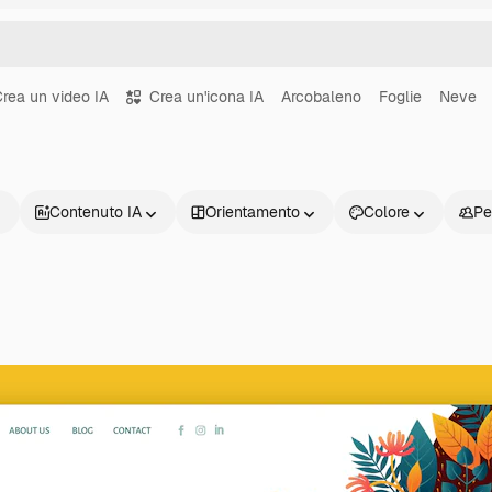
rea un video IA
Crea un'icona IA
Arcobaleno
Foglie
Neve
Contenuto IA
Orientamento
Colore
Pe
Prodotti
Inizia