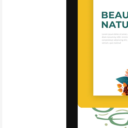
La piattaforma c
migliori lavori. 
creativi, impres
Italiano
Copyright © 2010