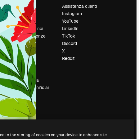
Prezzi
Assistenza clienti
Chi siamo
Instagram
Recensioni
YouTube
Lavora con noi
LinkedIn
Cerca tendenze
TikTok
Blog
Discord
Eventi
X
Slidesgo
Reddit
e
Vendi i tuoi
contenuti
Sala stampa
Cerchi magnific.ai
ree to the storing of cookies on your device to enhance site