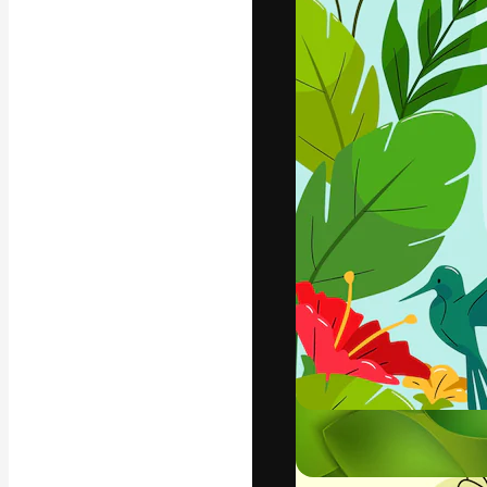
La piattaforma c
migliori lavori. 
creativi, impres
Italiano
Copyright © 2010