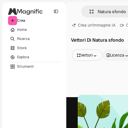
Crea
Crea un'immagine IA
C
Home
Ricerca
Vettori Di Natura sfondo
Stock
Vettori
Licenza
Esplora
Tutte le immagini
Strumenti
Vettori
Illustrazioni
Foto
PSD
Modelli
Mockup
Video
Clip video
Motion graphic
Modelli di video
Icone
Modelli 3D
Font