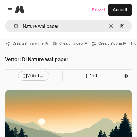
Magnific
Prezzi
Accedi
Close menu
Cancella
Cerca 
Crea un'immagine IA
Crea un video IA
Crea un'icona IA
Fio
Vettori Di Nature wallpaper
Vettori
Filtri