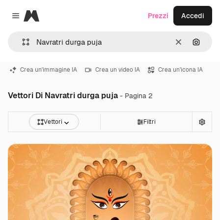
Magnific
Prezzi
Accedi
Close menu
Cancella
Cerca 
Crea un'immagine IA
Crea un video IA
Crea un'icona IA
Vettori Di Navratri durga puja
- Pagina 2
Vettori
Filtri