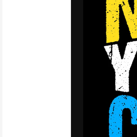
La piattaforma c
migliori lavori. 
creativi, impres
Italiano
Copyright © 2010