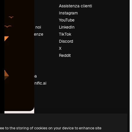
Prezzi
Assistenza clienti
Chi siamo
Instagram
Recensioni
YouTube
Lavora con noi
LinkedIn
Cerca tendenze
TikTok
Blog
Discord
Eventi
X
Slidesgo
Reddit
e
Vendi i tuoi
contenuti
Sala stampa
Cerchi magnific.ai
ree to the storing of cookies on your device to enhance site