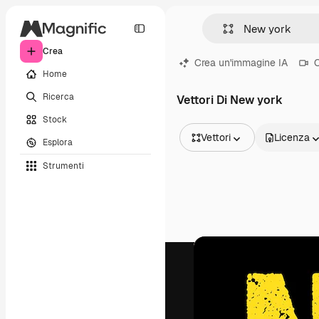
Crea
Crea un'immagine IA
C
Home
Ricerca
Vettori Di New york
Stock
Vettori
Licenza
Esplora
Tutte le immagini
Strumenti
Vettori
Illustrazioni
Foto
PSD
Modelli
Mockup
Video
Clip video
Motion graphic
Modelli di video
Icone
Modelli 3D
Font