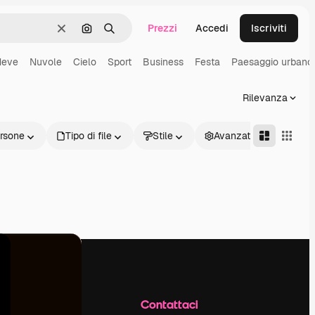
Prezzi
Accedi
Iscriviti
Cancella
Cerca per immagine
Ricerca
Neve
Nuvole
Cielo
Sport
Business
Festa
Paesaggio urbano
Rilevanza
rsone
Tipo di file
Stile
Avanzate
Azienda
Contattaci