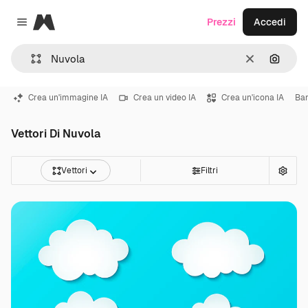
Magnific
Prezzi
Accedi
Close menu
Cancella
Cerca 
Crea un'immagine IA
Crea un video IA
Crea un'icona IA
Ba
Vettori Di Nuvola
Vettori
Filtri