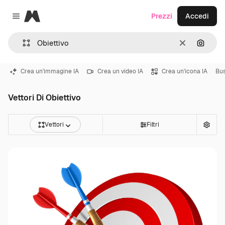
Magnific
Prezzi
Accedi
Close menu
Cancella
Cerca 
Crea un'immagine IA
Crea un video IA
Crea un'icona IA
Bus
Vettori Di Obiettivo
Vettori
Filtri